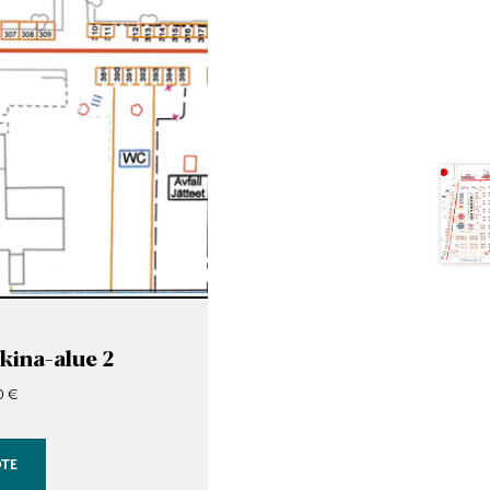
ina-alue 2
Hintaluokka:
00
€
130,00 €
–
OTE
150,00 €