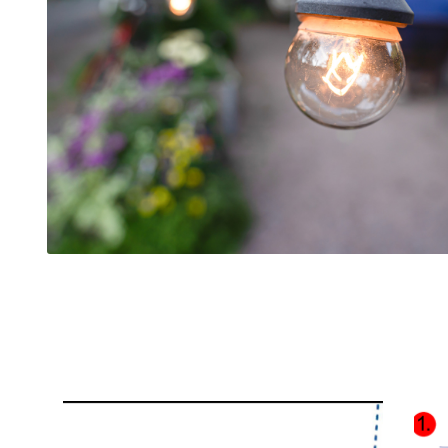
Tällä
Tällä
tuotteella
tuotte