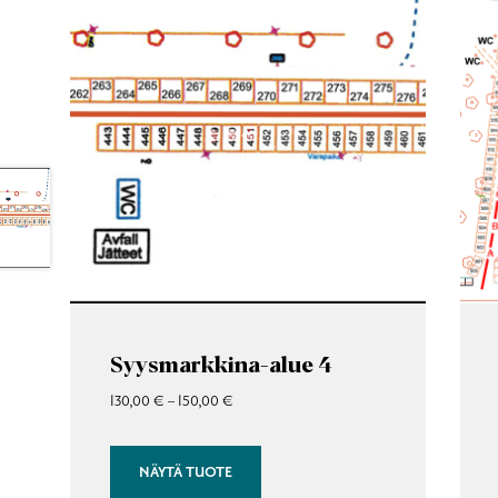
on
on
useampi
useam
muunnelma.
muunn
Voit
Voit
tehdä
tehdä
valinnat
valinn
tuotteen
tuotte
sivulla.
sivulla
Syysmarkkina-alue 4
Hintaluokka:
130,00
€
–
150,00
€
130,00 €
–
NÄYTÄ TUOTE
150,00 €