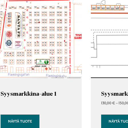
on
pi
useampi
elma.
muunnelma.
Voit
tehdä
at
valinnat
en
tuotteen
.
sivulla.
Syysmarkkina-alue 1
Syysmarkk
130,00
€
–
150,
NÄYTÄ TUOTE
NÄYTÄ TU