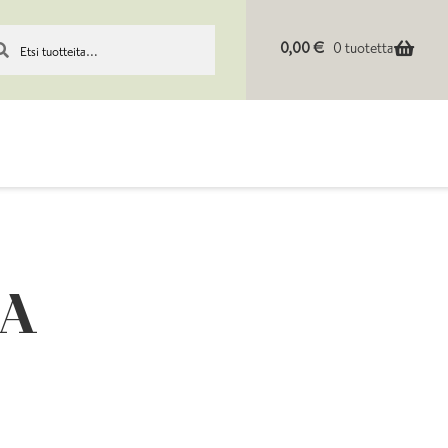
KU
0,00
€
0 tuotetta
 A