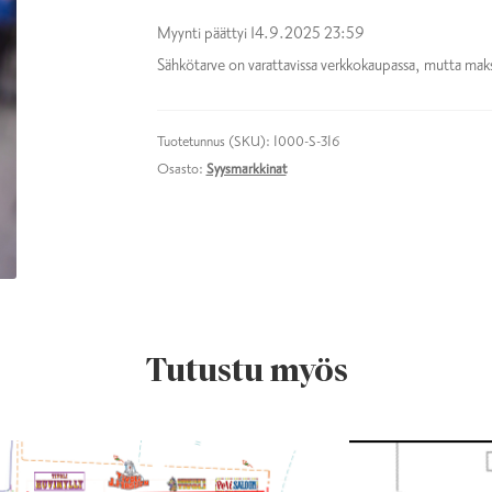
Myynti päättyi
14.9.2025 23:59
Sähkötarve on varattavissa verkkokaupassa, mutta mak
Tuotetunnus (SKU):
1000-S-316
Osasto:
Syysmarkkinat
Tutustu myös
Tällä
ella
tuotteella