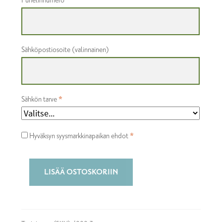
Puhelinnumero
*
Sähköpostiosoite
(valinnainen)
Sähkön tarve
*
Hyväksyn syysmarkkinapaikan ehdot
*
Syysmarkkina-
LISÄÄ OSTOSKORIIN
alue
3
määrä