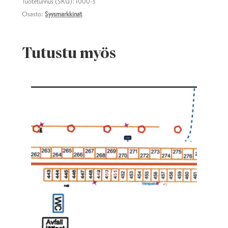
Tuotetunnus (SKU):
1000-3
Osasto:
Syysmarkkinat
Tutustu myös
Tällä
tuotteella
on
useampi
muunnelma.
Voit
tehdä
valinnat
tuotteen
sivulla.