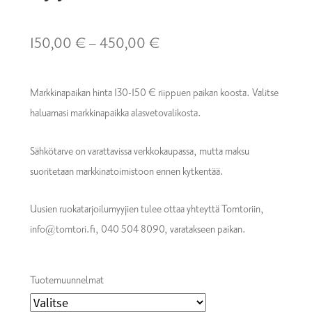
Hintaluokka:
150,00
€
–
450,00
€
150,00 €
Markkinapaikan hinta 130-150 € riippuen paikan koosta. Valitse
–
haluamasi markkinapaikka alasvetovalikosta.
450,00 €
Sähkötarve on varattavissa verkkokaupassa, mutta maksu
suoritetaan markkinatoimistoon ennen kytkentää.
Uusien ruokatarjoilumyyjien tulee ottaa yhteyttä Tomtoriin,
info@tomtori.fi, 040 504 8090, varatakseen paikan.
Tuotemuunnelmat