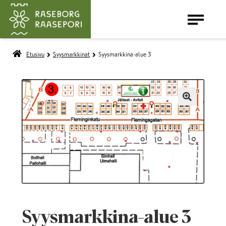
Etusivu
Syysmarkkinat
Syysmarkkina-alue 3
LAAJENNA
SYYSMARKKINAT
ALEMMAN
TASON
VALIKKO
🔍
Syysmarkkina-alue 3