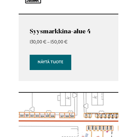
Syysmarkkina-alue 4
Hintaluokka:
130,00
€
–
150,00
€
130,00 €
–
NÄYTÄ TUOTE
150,00 €
Tällä
tuotteella
on
useampi
muunnelma.