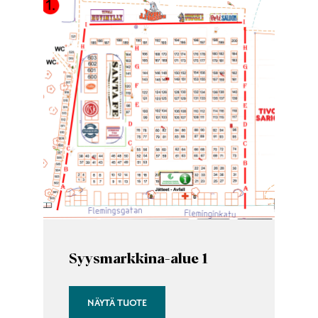
tuotteella
on
useampi
muunnelma.
Voit
tehdä
valinnat
tuotteen
sivulla.
Syysmarkkina-alue 1
NÄYTÄ TUOTE