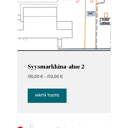
Voit
tehdä
valinnat
tuotteen
sivulla.
Syysmarkkina-alue 2
Hintaluokka:
130,00
€
–
150,00
€
130,00 €
–
NÄYTÄ TUOTE
150,00 €
Tällä