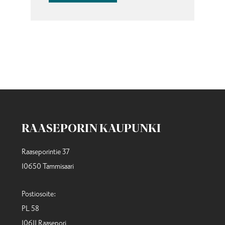
RAASEPORIN KAUPUNKI
Raaseporintie 37
10650 Tammisaari
Postiosoite:
PL 58
10611 Raasepori