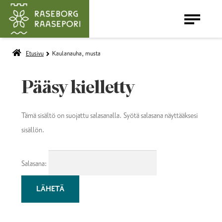
Etusivu
Kaulanauha, musta
LAAJENNA
SYYSMARKKINAT
ALEMMAN
Pääsy kielletty
TASON
VALIKKO
Tämä sisältö on suojattu salasanalla. Syötä salasana näyttääksesi
sisällön.
Salasana: