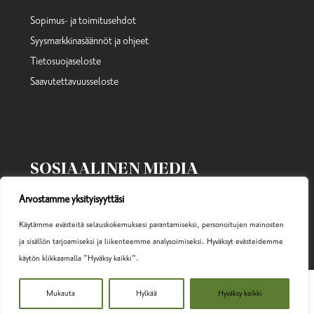
Sopimus- ja toimitusehdot
Syysmarkkinasäännöt ja ohjeet
Tietosuojaseloste
Saavutettavuusseloste
SOSIAALINEN MEDIA
Arvostamme yksityisyyttäsi
Käytämme evästeitä selauskokemuksesi parantamiseksi, personoitujen mainosten
ja sisällön tarjoamiseksi ja liikenteemme analysoimiseksi. Hyväksyt evästeidemme
käytön klikkaamalla ”Hyväksy kaikki”.
0
Mukauta
Hylkää
Hyväksy kaikki
Etsi:
HAKU