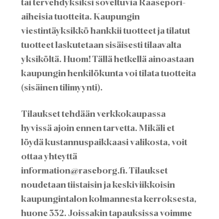
tai tervehdyksiksi soveltuvia Raasepori-
aiheisia tuotteita. Kaupungin
viestintäyksikkö hankkii tuotteet ja tilatut
tuotteet laskutetaan sisäisesti tilaavalta
yksiköltä. Huom! Tällä hetkellä ainoastaan
kaupungin henkilökunta voi tilata tuotteita
(sisäinen tilimyynti).
Tilaukset tehdään verkkokaupassa
hyvissä ajoin ennen tarvetta. Mikäli et
löydä kustannuspaikkaasi valikosta, voit
ottaa yhteyttä
information@raseborg.fi.
Tilaukset
noudetaan tiistaisin ja keskiviikkoisin
kaupungintalon kolmannesta kerroksesta,
huone 332. Joissakin tapauksissa voimme