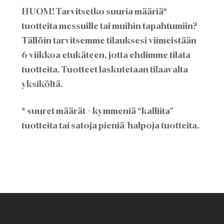
HUOM! Tarvitsetko suuria määriä*
tuotteita messuille tai muihin tapahtumiin?
Tällöin tarvitsemme tilauksesi viimeistään
6 viikkoa etukäteen, jotta ehdimme tilata
tuotteita. Tuotteet laskutetaan tilaavalta
yksiköltä.
* suuret määrät = kymmeniä “kalliita”
tuotteita tai satoja pieniä/halpoja tuotteita.