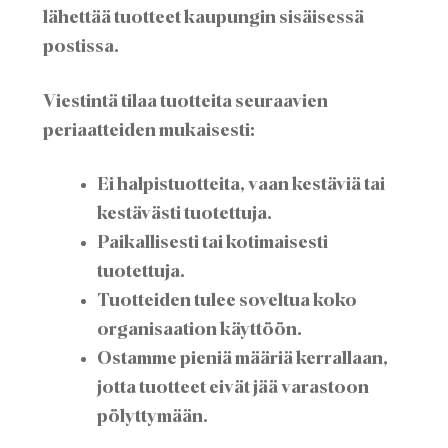
lähettää tuotteet kaupungin sisäisessä
postissa.
Viestintä tilaa tuotteita seuraavien
periaatteiden mukaisesti:
Ei halpistuotteita, vaan kestäviä tai
kestävästi tuotettuja.
Paikallisesti tai kotimaisesti
tuotettuja.
Tuotteiden tulee soveltua koko
organisaation käyttöön.
Ostamme pieniä määriä kerrallaan,
jotta tuotteet eivät jää varastoon
pölyttymään.