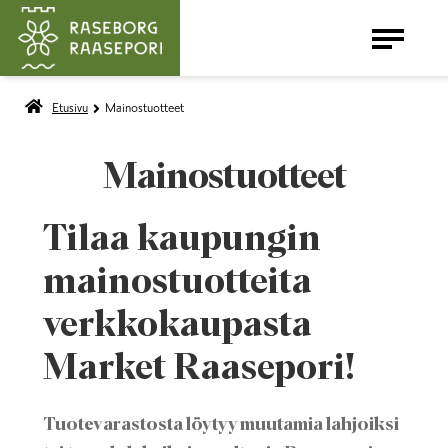
Etusivu
Mainostuotteet
LAAJENNA
SYYSMARKKINAT
ALEMMAN
Mainostuotteet
TASON
VALIKKO
Tilaa kaupungin
mainostuotteita
verkkokaupasta
Market Raasepori!
Tuotevarastosta löytyy muutamia lahjoiksi